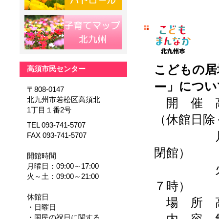
こどもの居
高須市民センター
ー
」につい
〒808-0147
北九州市若松区高須北
開 催 高
1丁目１番2号
（休館日除
TEL 093-741-5707
月曜日
FAX 093-741-5707
閉館）
開館時間
月曜日：09:00～17:00
火曜日～
火～土：09:00～21:00
７時）
休館日
場 所 
・日曜日
・国民の祝日に関する