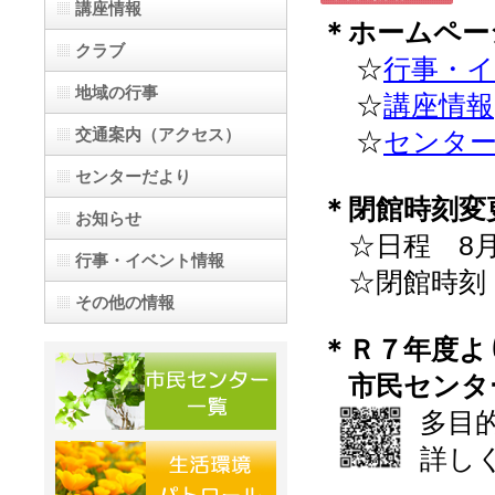
講座情報
＊ホームペー
クラブ
☆
行事・
地域の行事
☆
講座情報
交通案内（アクセス）
☆
センタ
センターだより
＊閉館時刻変
お知らせ
☆日程 8月13
行事・イベント情報
☆閉館時刻 
その他の情報
＊Ｒ７年度よ
市民センタ
多目
詳し