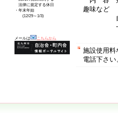
内 容 勉
法律に規定する休日
趣味など
・年末年始
(12/29～1/3)
自由に
一人でも
メールは
こちらから
施設使用料
電話下さい