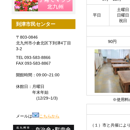
土曜日
平日
日曜日
祝日
到津市民センター
〒803-0846
90円
北九州市小倉北区下到津4丁目
3-2
TEL 093-583-8866
FAX 093-583-8867
開館時間：09:00~21:00
休館日：月曜日
年末年始
(12/29~1/3)
※使用料
メールは
こちらから
（１）市と共催に