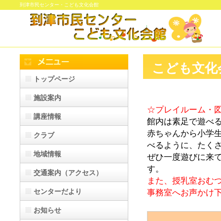
到津市民センター・こども文化会館
こども文化
トップページ
施設案内
☆プレイルーム・
講座情報
館内は素足で遊べ
赤ちゃんから小学
クラブ
べるように、たく
地域情報
ぜひ一度遊びに来
す。
交通案内（アクセス）
また、授乳室おむ
事務室へお声かけ
センターだより
お知らせ