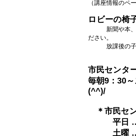
（講座情報のペ
ロビーの椅
新聞や本、イベ
ださい。
放課後の子ど
市民センタ
毎朝9：30
(^^)/
＊市民セ
平日 …
土曜