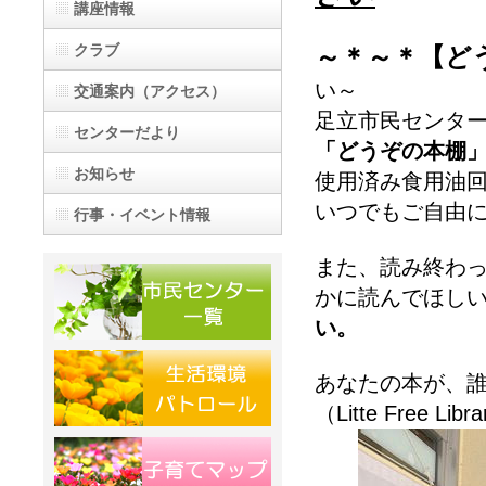
講座情報
クラブ
～＊～＊【ど
い～
交通案内（アクセス）
足立市民センタ
センターだより
「どうぞの本棚
お知らせ
使用済み食用油
いつでもご自由に
行事・イベント情報
また、読み終わ
かに読んでほし
い。
あなたの本が、
（Litte Free Libr