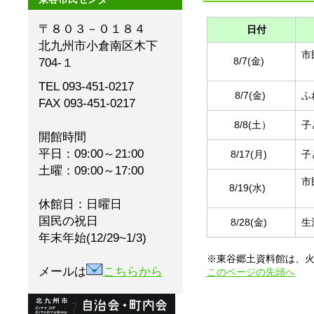
〒８０３－０１８４
日付
北九州市小倉南区木下
市
704-１
8/7(金)
TEL 093-451-0217
8/7(金)
ふ
FAX 093-451-0217
8/8(土）
子
開館時間
平日：09:00～21:00
8/17(月)
子
土曜：09:00～17:00
市
8/19(水)
休館日：日曜日
国民の祝日
8/28(金)
生
年末年始(12/29~1/3)
※東谷郷土資料館は、
メールは
こちらから
このページの先頭へ