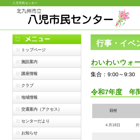
八児市民センター
行事・イベ
トップページ
ナビゲーション
わいわいウォ
施設案内
講座情報
集合：9:00～9:
クラブ
令和7年度 年
地域情報
交通案内（アクセス）
日付
センターだより
４月18日
片
お知らせ