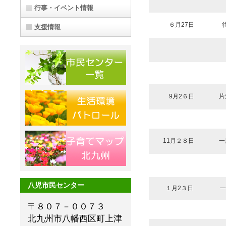
行事・イベント情報
６月27日
支援情報
9月2６日
片
11月２８日
一
八児市民センター
１月2３日
一
〒８０７－００７３
北九州市八幡西区町上津