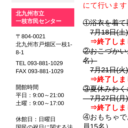
にて行います
北九州市立
一枝市民センター
①浴衣を着て
7月18日(土
〒804-0021
⇒終了しま
北九州市戸畑区一枝1-
②おこづかい
8-1
名）
TEL 093-881-1029
7月21日(火
FAX 093-881-1029
⇒終了しま
開館時間
③夏休みわく
平日：9:00～21:00
7月27日(月)
土曜：9:00～17:00
⇒終了しま
④おもちゃで
休館日：日曜日
員15名）
国民の祝日に関する法