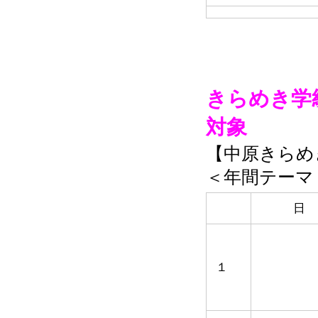
きらめき学
対象
【中原きらめ
＜年間テ
日 
１