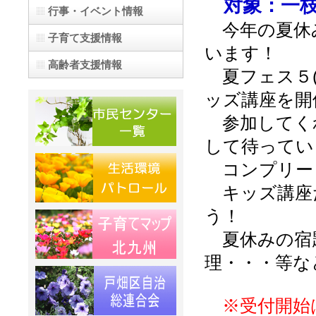
対象：一枝
行事・イベント情報
今年の夏休
子育て支援情報
います！
高齢者支援情報
夏フェス５(
ッズ講座を開
参加してく
して待ってい
コンプリー
キッズ講座
う！
夏休みの宿
理・・・等な
※受付開始は