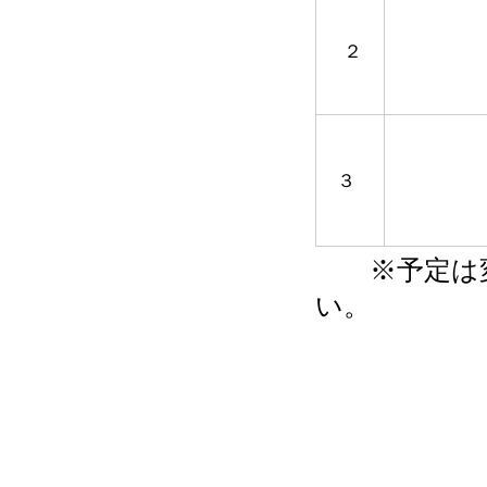
２
３
※予定は変
い。