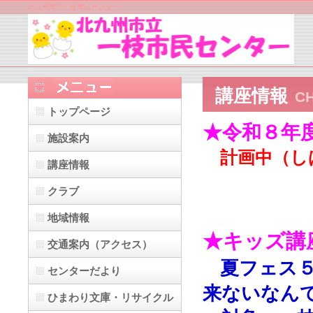
北九州市立一枝市民センター
講座情報
CH
トップページ
★令和８年
施設案内
計画中（し
講座情報
クラブ
地域情報
★キッズ講
交通案内（アクセス）
夏フェス５
センターだより
来ないなん
ひまわり文庫・リサイクル