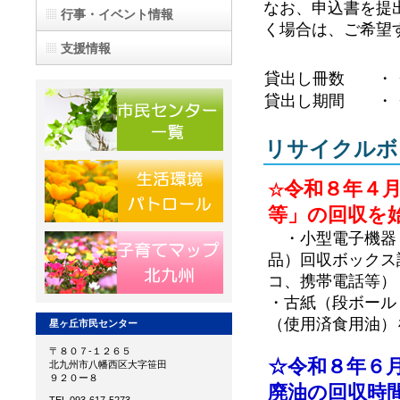
なお、申込書を提
行事・イベント情報
く場合は、ご希望
支援情報
貸出し冊数 ・
貸出し期間 ・
リサイクルボ
令和８年４
☆
等」の回収を
・小型電子機器（
品）回収ボックス
コ、携帯電話等）
・古紙（段ボール
（使用済食用油）
星ヶ丘市民センター
〒８０７-１２６５
☆令和８年６
北九州市八幡西区大字笹田
９２０ー８
廃油の回収時