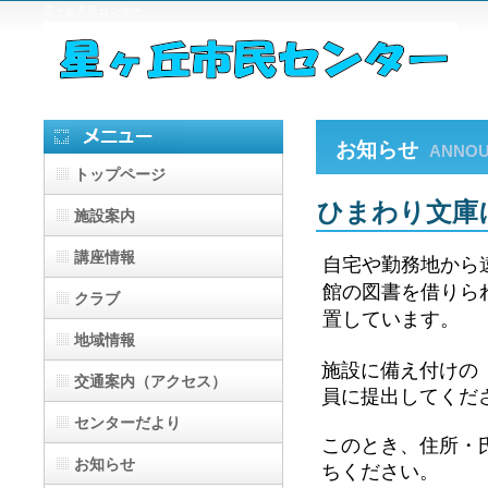
星ヶ丘市民センター
お知らせ
ANNO
トップページ
ひまわり文庫
施設案内
講座情報
自宅や勤務地から
館の図書を借りら
クラブ
置しています。
地域情報
施設に備え付けの
交通案内（アクセス）
員に提出してくだ
センターだより
このとき、住所・
お知らせ
ちください。