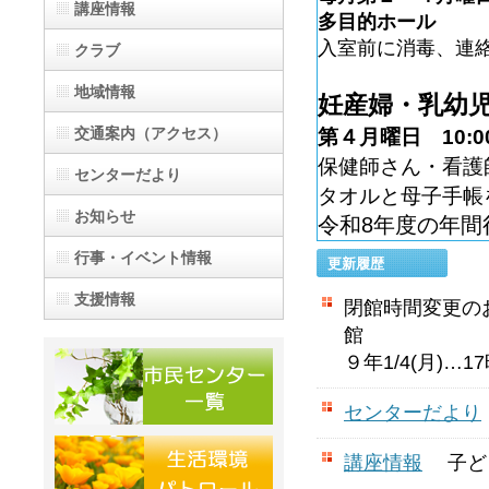
講座情報
多目的ホール
入室前に消毒、連
クラブ
地域情報
妊産婦・乳幼
交通案内（アクセス）
第４月曜日 10:00
保健師さん・看護
センターだより
タオルと母子手帳
お知らせ
令和8年度の年間
行事・イベント情報
更新履歴
支援情報
閉館時間変更のお知
館 年
９年1/4(月)…1
センターだより
講座情報
子ども