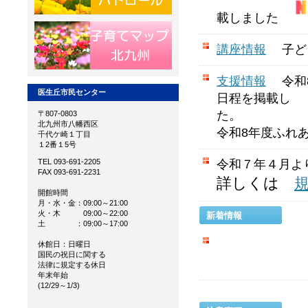
載しました
講座情報
子ども
支援情報
令和8
医生丘市民センター
日程を掲載
〒807-0803
北九州市八幡西区
令和8年度ふれ
千代ケ崎１丁目
１2番１5号
TEL 093-691-2205
令和７年４月よ
FAX 093-691-2231
詳しくは
開館時間
月・水・金：09:00～21:00
火・木 09:00～22:00
新着情報
土 ：09:00～17:00
休館日：日曜日
☆
令和8年４月より、月
国民の祝日に関する
法律に規定する休日
年末年始
(12/29～1/3)