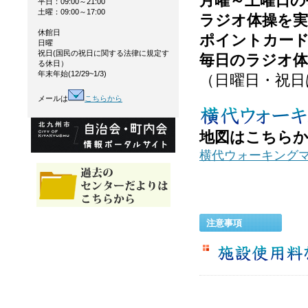
月曜～土曜日の
平日：09:00～21:00
土曜：09:00～17:00
ラジオ体操を実
休館日
ポイントカー
日曜
祝日(国民の祝日に関する法律に規定す
毎日のラジオ
る休日）
年末年始(12/29~1/3)
（日曜日・祝日
メールは
こちらから
地図はこちらか
横代ウォーキング
注意事項